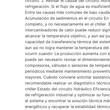
circuito. 2. Revisar el caudal del circuito hi
refrigeración. Si el flujo de agua es insufici
Entre las causas más comunes de bajo caudal
Acumulación de sedimentos en el circuito En e
completo, y no necesariamente en el chiller.
intercambiadores de calor puede reducir signi
alcanzar la temperatura objetivo, y aun así p
capacidad de transferencia térmica del sistem
aun así no logra mantener la temperatura del
ocurrir cuando: La producción aumenta con 
puede ser necesario revisar el dimensionami
compresores, válvulas o sensores de temperat
periódicos mediante mantenimiento preventivo
mayores. Cuándo conviene solicitar asistencia
recomendable realizar un diagnóstico técnico
chiller Estado del circuito hidráulico Eficie
de refrigeración industrial y optimizar su f
el sistema y encontrar la solución técnica m
energéticos y recuperar la estabilidad térm