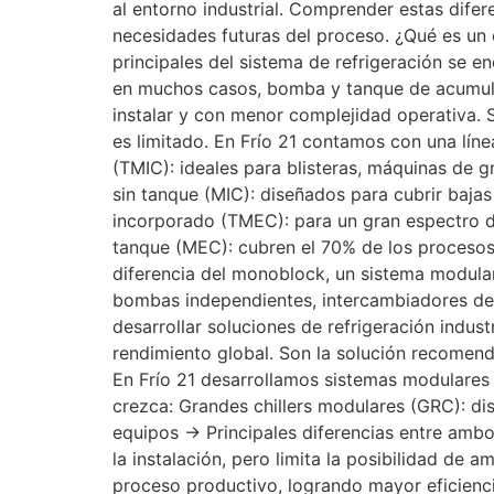
al entorno industrial. Comprender estas difere
necesidades futuras del proceso. ¿Qué es u
principales del sistema de refrigeración se 
en muchos casos, bomba y tanque de acumulac
instalar y con menor complejidad operativa.
es limitado. En Frío 21 contamos con una lín
(TMIC): ideales para blisteras, máquinas de g
sin tanque (MIC): diseñados para cubrir baja
incorporado (TMEC): para un gran espectro de
tanque (MEC): cubren el 70% de los procesos 
diferencia del monoblock, un sistema modular
bombas independientes, intercambiadores de c
desarrollar soluciones de refrigeración indu
rendimiento global. Son la solución recomend
En Frío 21 desarrollamos sistemas modulares 
crezca: Grandes chillers modulares (GRC): di
equipos → Principales diferencias entre ambos
la instalación, pero limita la posibilidad de
proceso productivo, logrando mayor eficienci