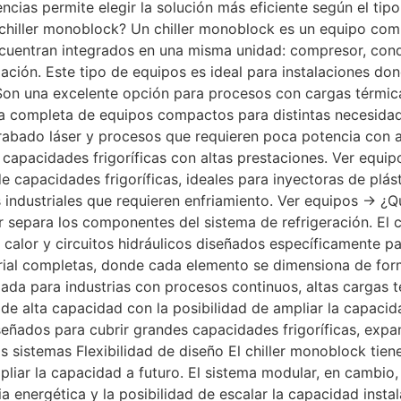
ncias permite elegir la solución más eficiente según el tipo 
n chiller monoblock? Un chiller monoblock es un equipo c
encuentran integrados en una misma unidad: compresor, con
ión. Este tipo de equipos es ideal para instalaciones don
 Son una excelente opción para procesos con cargas térmi
ea completa de equipos compactos para distintas necesidad
rabado láser y procesos que requieren poca potencia con al
s capacidades frigoríficas con altas prestaciones. Ver equi
 capacidades frigoríficas, ideales para inyectoras de plás
industriales que requieren enfriamiento. Ver equipos → ¿Q
 separa los componentes del sistema de refrigeración. El c
alor y circuitos hidráulicos diseñados específicamente pa
strial completas, donde cada elemento se dimensiona de for
ada para industrias con procesos continuos, altas cargas 
de alta capacidad con la posibilidad de ampliar la capaci
señados para cubrir grandes capacidades frigoríficas, expa
 sistemas Flexibilidad de diseño El chiller monoblock tien
 ampliar la capacidad a futuro. El sistema modular, en camb
a energética y la posibilidad de escalar la capacidad insta