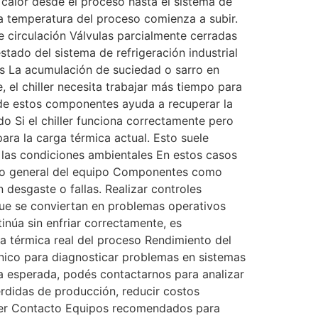
l calor desde el proceso hasta el sistema de
 la temperatura del proceso comienza a subir.
 circulación Válvulas parcialmente cerradas
tado del sistema de refrigeración industrial
res La acumulación de suciedad o sarro en
, el chiller necesita trabajar más tiempo para
a de estos componentes ayuda a recuperar la
do Si el chiller funciona correctamente pero
ara la carga térmica actual. Esto suele
las condiciones ambientales En estos casos
tado general del equipo Componentes como
desgaste o fallas. Realizar controles
que se conviertan en problemas operativos
inúa sin enfriar correctamente, es
a térmica real del proceso Rendimiento del
écnico para diagnosticar problemas en sistemas
ra esperada, podés contactarnos para analizar
érdidas de producción, reducir costos
iller Contacto Equipos recomendados para