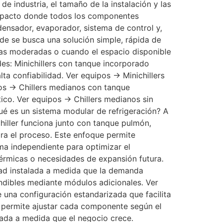
de industria, el tamaño de la instalación y las
ompacto donde todos los componentes
densador, evaporador, sistema de control y,
de se busca una solución simple, rápida de
cas moderadas o cuando el espacio disponible
es: Minichillers con tanque incorporado
ta confiabilidad. Ver equipos → Minichillers
pos → Chillers medianos con tanque
tico. Ver equipos → Chillers medianos sin
ué es un sistema modular de refrigeración? A
hiller funciona junto con tanque pulmón,
ra el proceso. Este enfoque permite
ma independiente para optimizar el
térmicas o necesidades de expansión futura.
dad instalada a medida que la demanda
ndibles mediante módulos adicionales. Ver
e una configuración estandarizada que facilita
io, permite ajustar cada componente según el
lada a medida que el negocio crece.