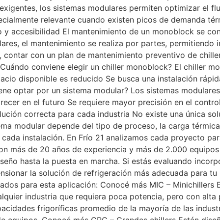
exigentes, los sistemas modulares permiten optimizar el flu
pecialmente relevante cuando existen picos de demanda tér
to y accesibilidad El mantenimiento de un monoblock se conc
ares, el mantenimiento se realiza por partes, permitiendo 
 contar con un plan de mantenimiento preventivo de chiller
¿Cuándo conviene elegir un chiller monoblock? El chiller m
acio disponible es reducido Se busca una instalación ráp
iene optar por un sistema modular? Los sistemas modulare
recer en el futuro Se requiere mayor precisión en el contro
lución correcta para cada industria No existe una única solu
ema modular depende del tipo de proceso, la carga térmica,
cada instalación. En Frío 21 analizamos cada proyecto para 
Con más de 20 años de experiencia y más de 2.000 equipos 
eño hasta la puesta en marcha. Si estás evaluando incorpo
nsionar la solución de refrigeración más adecuada para tu
ados para esta aplicación: Conocé más MIC – Minichillers 
alquier industria que requiera poca potencia, pero con alta
acidades frigoríficas promedio de la mayoría de las indust