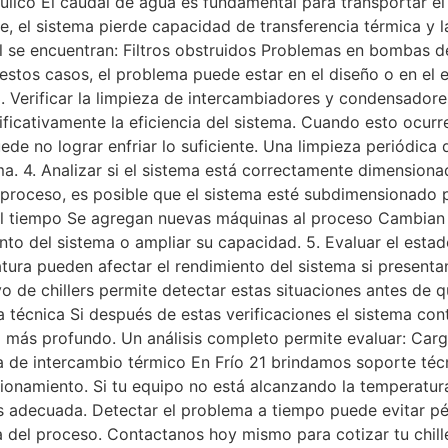
dráulico El caudal de agua es fundamental para transportar e
ente, el sistema pierde capacidad de transferencia térmica y
 se encuentran: Filtros obstruidos Problemas en bombas de
stos casos, el problema puede estar en el diseño o en el es
 3. Verificar la limpieza de intercambiadores y condensado
ficativamente la eficiencia del sistema. Cuando esto ocurre
uede no lograr enfriar lo suficiente. Una limpieza periódic
a. 4. Analizar si el sistema está correctamente dimensiona
 proceso, es posible que el sistema esté subdimensionado p
el tiempo Se agregan nuevas máquinas al proceso Cambian 
ento del sistema o ampliar su capacidad. 5. Evaluar el es
ura pueden afectar el rendimiento del sistema si presentan 
 de chillers permite detectar estas situaciones antes de 
 técnica Si después de estas verificaciones el sistema cont
 más profundo. Un análisis completo permite evaluar: Carg
ncia de intercambio térmico En Frío 21 brindamos soporte t
uncionamiento. Si tu equipo no está alcanzando la temperatu
ás adecuada. Detectar el problema a tiempo puede evitar p
ica del proceso. Contactanos hoy mismo para cotizar tu ch