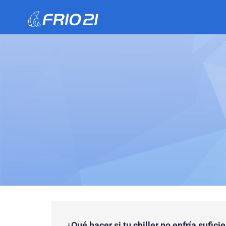
¿Qué hacer si tu chiller no enfría sufic