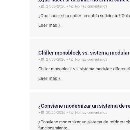
•
•
27/05/2026
No hay comentarios
¿Qué hacer si tu chiller no enfría suficiente? Gu
Leer más »
Chiller monoblock vs. sistema modular:
•
•
27/05/2026
No hay comentarios
Chiller monoblock vs. sistema modular: diferenc
Leer más »
¿Conviene modernizar un sistema de re
•
•
20/05/2026
No hay comentarios
¿Conviene modernizar un sistema de refrigeració
funcionamiento.