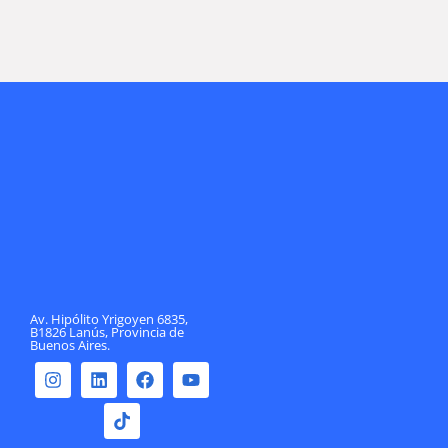
FRIO NEWS...
Lee la nota completa
Av. Hipólito Yrigoyen 6835,
B1826 Lanús, Provincia de
Buenos Aires.