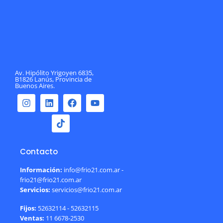
Av. Hipólito Yrigoyen 6835,
B1826 Lanús, Provincia de
Buenos Aires.
Contacto
Información:
info@frio21.com.ar -
frio21@frio21.com.ar
Servicios:
servicios@frio21.com.ar
Fijos:
52632114 - 52632115
Ventas:
11 6678-2530