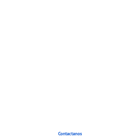
¿Querés que te asesoremos para
instalar tu sistema de enfriamiento?
Contactanos