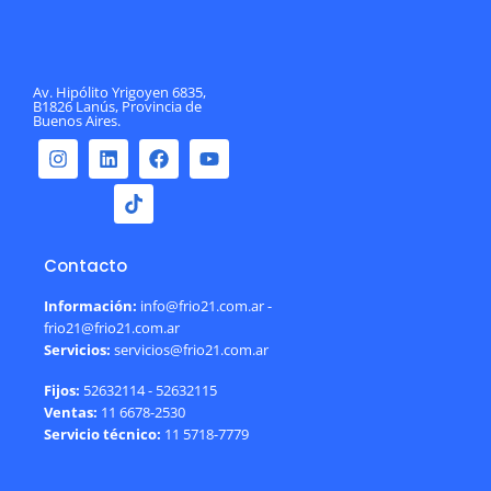
Av. Hipólito Yrigoyen 6835,
B1826 Lanús, Provincia de
Buenos Aires.
Contacto
Información:
info@frio21.com.ar -
frio21@frio21.com.ar
Servicios:
servicios@frio21.com.ar
Fijos:
52632114 - 52632115
Ventas:
11 6678-2530
Servicio técnico:
11 5718-7779