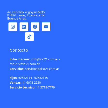
Av. Hipólito Yrigoyen 6835,
B1826 Lanús, Provincia de
Buenos Aires.
Contacto
Información:
info@frio21.com.ar -
frio21@frio21.com.ar
Servicios:
servicios@frio21.com.ar
Fijos:
52632114 - 52632115
Ventas:
11 6678-2530
Servicio técnico:
11 5718-7779