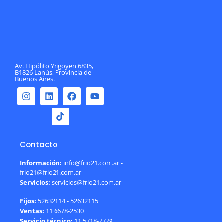
Av. Hipólito Yrigoyen 6835,
B1826 Lanús, Provincia de
Buenos Aires.
Contacto
Información:
info@frio21.com.ar -
frio21@frio21.com.ar
Servicios:
servicios@frio21.com.ar
Fijos:
52632114 - 52632115
Ventas:
11 6678-2530
Servicio técnico:
11 5718-7779