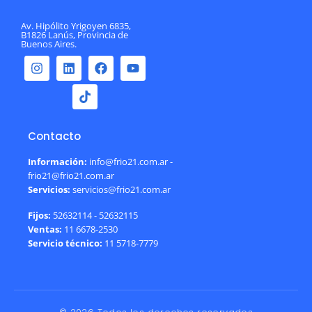
Av. Hipólito Yrigoyen 6835,
B1826 Lanús, Provincia de
Buenos Aires.
Contacto
Información:
info@frio21.com.ar -
frio21@frio21.com.ar
Servicios:
servicios@frio21.com.ar
Fijos:
52632114 - 52632115
Ventas:
11 6678-2530
Servicio técnico:
11 5718-7779