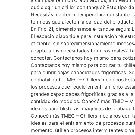
a cambios térmicos: laboratorios, impresión i
qué elegir un chiller con tanque? Este tipo de
Necesitás mantener temperatura constante, s
térmicas que afecten la calidad del product
En Frío 21, dimensionamos el tanque según: 
El espacio disponible para instalación Nuest
eficiente, sin sobredimensionamiento innecesa
adapte a tus necesidades térmicas reales? Te 
conectar. Contactanos hoy mismo para cotizar
Contactanos hoy mismo para cotizar tu chill
para cubrir bajas capacidades frigoríficas. S
confiabilidad…. MEC – Chillers medianos Están
los procesos que requieren enfriamiento está
grandes capacidades frigoríficas gracias a l
cantidad de modelos. Conocé más TMIC – Minic
ideales para blisteras, máquinas de grabado l
Conocé más TMEC – Chillers medianos con tan
ideales para el enfriamiento de procesos pun
momento, útil en procesos intermitentes o va