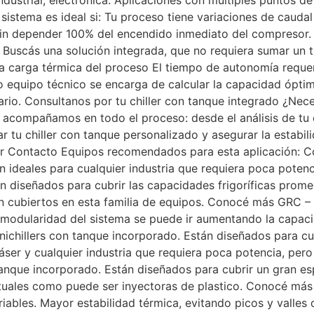
ndustrial, electrónica. Aplicaciones con múltiples puntos 
 sistema es ideal si: Tu proceso tiene variaciones de cauda
in depender 100% del encendido inmediato del compresor. Q
o. Buscás una solución integrada, que no requiera sumar u
La carga térmica del proceso El tiempo de autonomía reque
ro equipo técnico se encarga de calcular la capacidad ópt
rio. Consultanos por tu chiller con tanque integrado ¿Nece
acompañamos en todo el proceso: desde el análisis de tu ci
 tu chiller con tanque personalizado y asegurar la estabil
er Contacto Equipos recomendados para esta aplicación: C
on ideales para cualquier industria que requiera poca potenc
 diseñados para cubrir las capacidades frigoríficas promed
n cubiertos en esta familia de equipos. Conocé más GRC – 
a modularidad del sistema se puede ir aumentando la capaci
hillers con tanque incorporado. Están diseñados para cubr
áser y cualquier industria que requiera poca potencia, pero 
que incorporado. Están diseñados para cubrir un gran esp
tuales como puede ser inyectoras de plastico. Conocé más 
riables. Mayor estabilidad térmica, evitando picos y valles