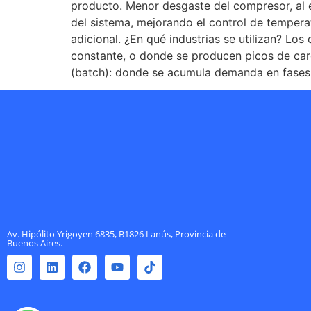
producto. Menor desgaste del compresor, al 
del sistema, mejorando el control de tempera
adicional. ¿En qué industrias se utilizan? Lo
constante, o donde se producen picos de car
(batch): donde se acumula demanda en fases pu
Av. Hipólito Yrigoyen 6835, B1826 Lanús, Provincia de
Buenos Aires.