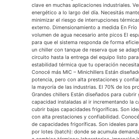
clave en muchas aplicaciones industriales. V
energético a lo largo del día. Necesitás ma
minimizar el riesgo de interrupciones térmic
externo. Dimensionamiento a medida En Frío 
volumen de agua necesario ante picos El espa
para que el sistema responda de forma eficie
un chiller con tanque de reserva que se adap
circuito hasta la entrega del equipo listo pa
estabilidad térmica que tu operación necesit
Conocé más MIC – Minichillers Están diseñados
potencia, pero con alta prestaciones y confi
la mayoría de las industrias. El 70% de los 
Grandes chillers Están diseñados para cubrir
capacidad instaladas al ir incrementando la
cubrir bajas capacidades frigoríficas. Son id
con alta prestaciones y confiabilidad. Cono
de capacidades frigoríficas. Son ideales pa
por lotes (batch): donde se acumula demanda e