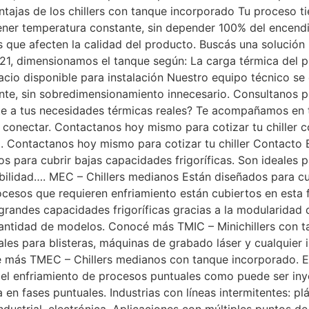
entajas de los chillers con tanque incorporado Tu proceso 
ntener temperatura constante, sin depender 100% del encen
as que afecten la calidad del producto. Buscás una solución
21, dimensionamos el tanque según: La carga térmica del 
cio disponible para instalación Nuestro equipo técnico se
nte, sin sobredimensionamiento innecesario. Consultanos po
te a tus necesidades térmicas reales? Te acompañamos en t
ra conectar. Contactanos hoy mismo para cotizar tu chiller 
a. Contactanos hoy mismo para cotizar tu chiller Contacto
 para cubrir bajas capacidades frigoríficas. Son ideales p
abilidad…. MEC – Chillers medianos Están diseñados para cu
procesos que requieren enfriamiento están cubiertos en est
 grandes capacidades frigoríficas gracias a la modularidad
 cantidad de modelos. Conocé más TMIC – Minichillers con 
eales para blisteras, máquinas de grabado láser y cualquier
cé más TMEC – Chillers medianos con tanque incorporado. E
ra el enfriamiento de procesos puntuales como puede ser i
n fases puntuales. Industrias con líneas intermitentes: plá