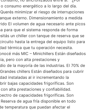
de consumo, no sincronizados entre sí. ¿Por
l o consumo energético a lo largo del día.
uerés minimizar el riesgo de interrupciones
n tanque externo. Dimensionamiento a medida
rido El volumen de agua necesario ante picos
ima para que el sistema responda de forma
sitás un chiller con tanque de reserva que se
rcuito hasta la entrega del equipo listo para
idad térmica que tu operación necesita.
onocé más MIC – Minichillers Están diseñados
ia, pero con alta prestaciones y
io de la mayoría de las industrias. El 70% de
Grandes chillers Están diseñados para cubrir
dad instaladas al ir incrementando la
ir bajas capacidades frigoríficas. Son
con alta prestaciones y confiabilidad.
ectro de capacidades frigoríficas. Son
Reserva de agua fría disponible en todo
 de temperatura que puedan afectar el