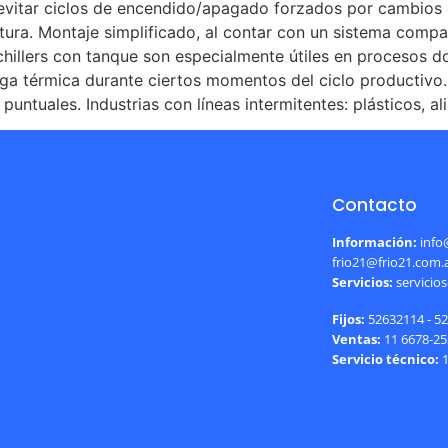
evitar ciclos de encendido/apagado forzados por cambios d
tura. Montaje simplificado, al contar con un sistema compa
s chillers con tanque son especialmente útiles en procesos 
ga térmica durante ciertos momentos del ciclo productivo.
ntuales. Industrias con líneas intermitentes: plásticos, al
Contacto
Información:
info
frio21@frio21.com.
Servicios:
servicio
Fijos:
52632114 - 5
Ventas:
11 6678-25
Servicio técnico: