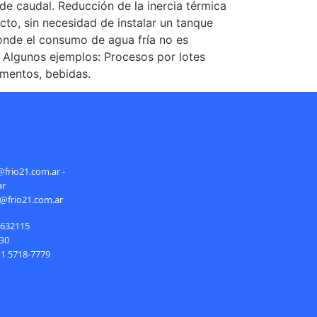
e caudal. Reducción de la inercia térmica
cto, sin necesidad de instalar un tanque
donde el consumo de agua fría no es
 Algunos ejemplos: Procesos por lotes
imentos, bebidas.
@frio21.com.ar -
ar
s@frio21.com.ar
2632115
30
11 5718-7779