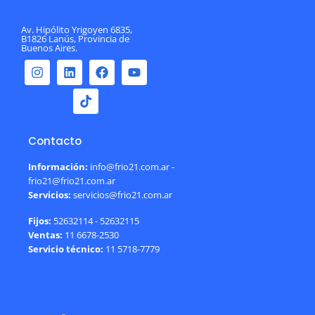
Av. Hipólito Yrigoyen 6835,
B1826 Lanús, Provincia de
Buenos Aires.
Contacto
Información:
info@frio21.com.ar -
frio21@frio21.com.ar
Servicios:
servicios@frio21.com.ar
Fijos:
52632114 - 52632115
Ventas:
11 6678-2530
Servicio técnico:
11 5718-7779