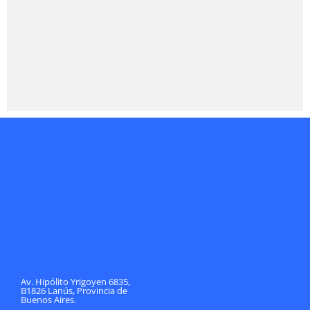
Av. Hipólito Yrigoyen 6835,
B1826 Lanús, Provincia de
Buenos Aires.