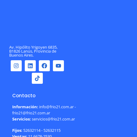
Av. Hipólito Yrigoyen 6835,
B1826 Lanús, Provincia de
Buenos Aires.
Contacto
Información:
info@frio21.com.ar -
frio21@frio21.com.ar
Servicios:
servicios@frio21.com.ar
Fijos:
52632114 - 52632115
Ventas:
11 6678-2530