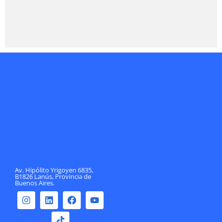
Av. Hipólito Yrigoyen 6835,
B1826 Lanús, Provincia de
Buenos Aires.