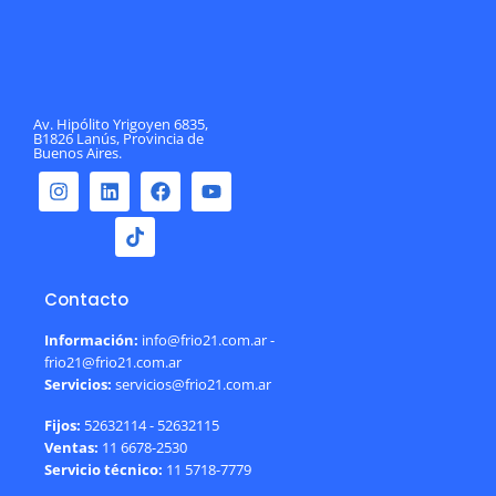
Av. Hipólito Yrigoyen 6835,
B1826 Lanús, Provincia de
Buenos Aires.
Contacto
Información:
info@frio21.com.ar -
frio21@frio21.com.ar
Servicios:
servicios@frio21.com.ar
Fijos:
52632114 - 52632115
Ventas:
11 6678-2530
Servicio técnico:
11 5718-7779