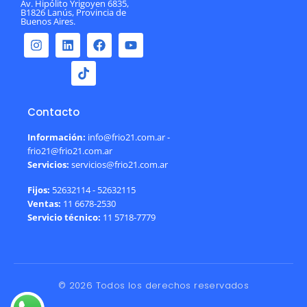
Av. Hipólito Yrigoyen 6835,
B1826 Lanús, Provincia de
Buenos Aires.
Contacto
Información:
info@frio21.com.ar -
frio21@frio21.com.ar
Servicios:
servicios@frio21.com.ar
Fijos:
52632114 - 52632115
Ventas:
11 6678-2530
Servicio técnico:
11 5718-7779
© 2026 Todos los derechos reservados