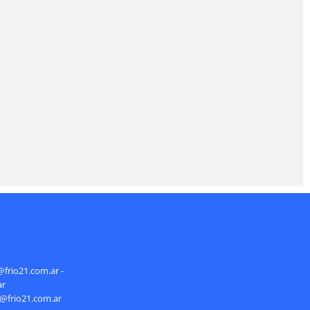
@frio21.com.ar -
ar
s@frio21.com.ar