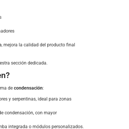
s
nadores
o
, mejora la calidad del producto final
estra sección dedicada.
en?
tema de
condensación
:
dores y serpentinas, ideal para zonas
 de condensación, con mayor
mba integrada o módulos personalizados.