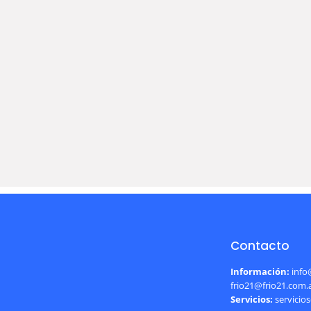
Contacto
Información:
info
frio21@frio21.com.
Servicios:
servicio